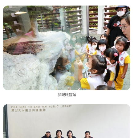
參觀爬蟲館