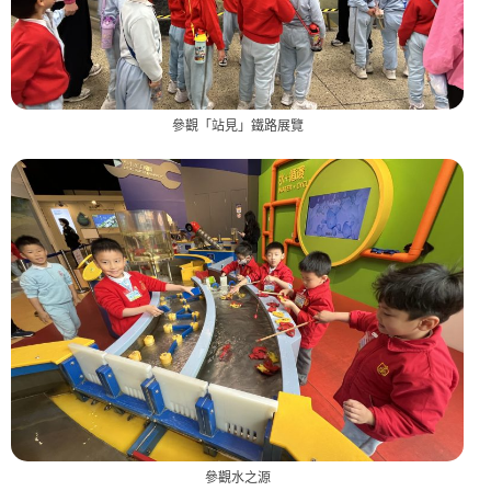
參觀「站見」鐵路展覽
參觀水之源