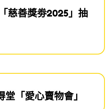
「慈善獎劵2025」抽
得堂「愛心賣物會」