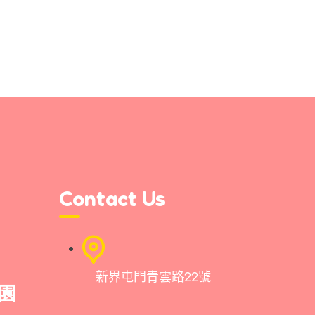
Contact Us
新界屯門青雲路22號
園