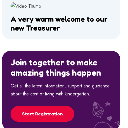
A very warm welcome to our
new Treasurer
Join together to make
amazing things happen
Get all the latest information, support and guidance
about the cost of living with kindergarten.
Start Registration