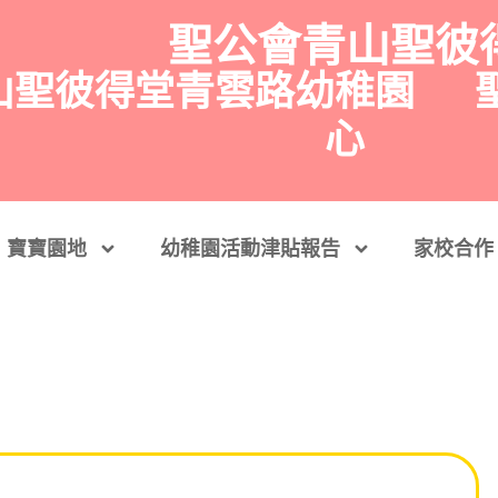
聖公會青山聖彼
山聖彼得堂青雲路幼稚園
心
寶寶園地
幼稚園活動津貼報告
家校合作