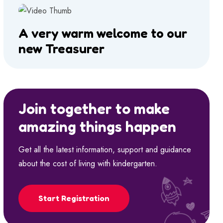
A very warm welcome to our
new Treasurer
Join together to make
amazing things happen
Get all the latest information, support and guidance
about the cost of living with kindergarten.
Start Registration