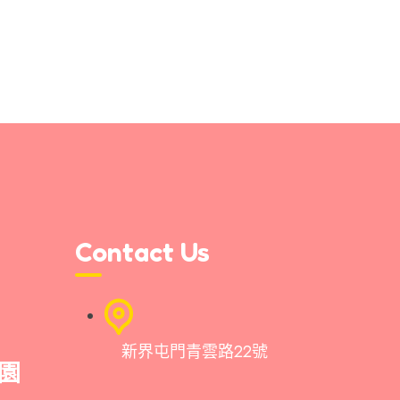
Contact Us
新界屯門青雲路22號
園